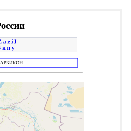
России
Z
a
e
i
І
б
к
п
у
АРБИКОН