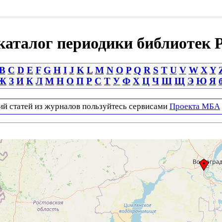
аталог периодики библиотек 
B
C
D
E
F
G
H
I
J
K
L
M
N
O
P
Q
R
S
T
U
V
W
X
Y
Ж
З
И
К
Л
М
Н
О
П
Р
С
Т
У
Ф
Х
Ц
Ч
Ш
Щ
Э
Ю
Я
ий статей из журналов пользуйтесь сервисами
Проекта МБА