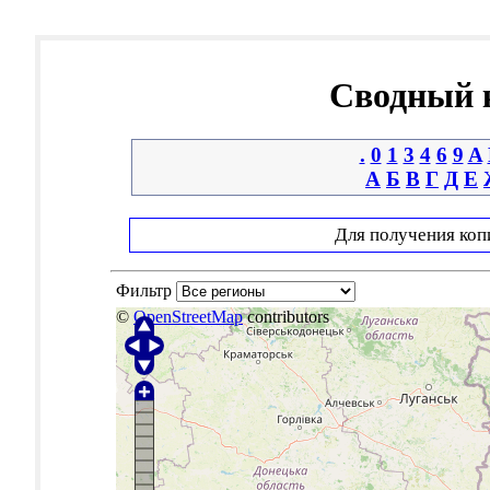
Сводный к
.
0
1
3
4
6
9
A
А
Б
В
Г
Д
Е
Для получения коп
Фильтр
©
OpenStreetMap
contributors