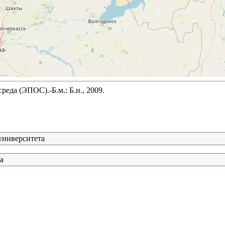
да (ЭПОС).-Б.м.: Б.и., 2009.
университета
а