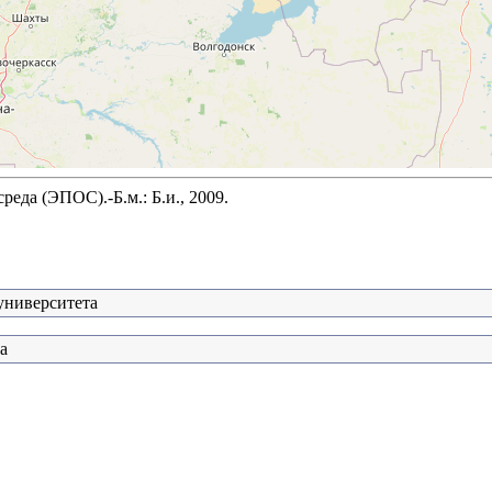
да (ЭПОС).-Б.м.: Б.и., 2009.
университета
а