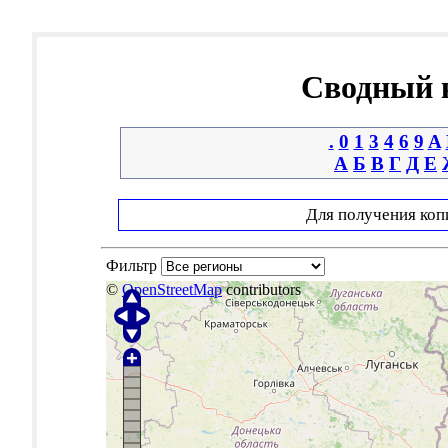
Сводный к
.
0
1
3
4
6
9
A
А
Б
В
Г
Д
Е
Для получения коп
Фильтр
©
OpenStreetMap
contributors