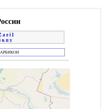
России
Z
a
e
i
І
б
к
п
у
АРБИКОН