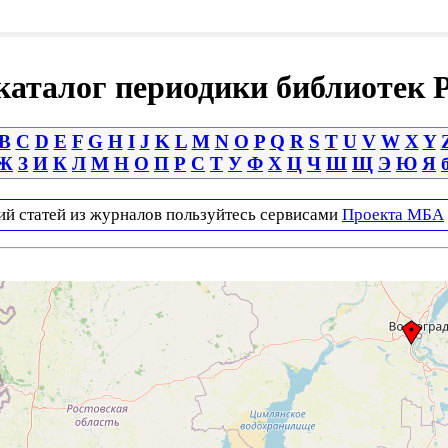
аталог периодики библиотек 
B
C
D
E
F
G
H
I
J
K
L
M
N
O
P
Q
R
S
T
U
V
W
X
Y
Ж
З
И
К
Л
М
Н
О
П
Р
С
Т
У
Ф
Х
Ц
Ч
Ш
Щ
Э
Ю
Я
ий статей из журналов пользуйтесь сервисами
Проекта МБА