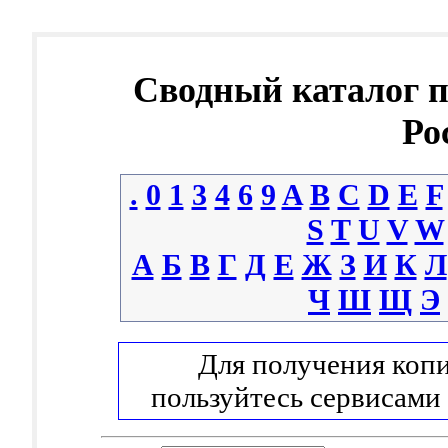
Сводный каталог 
Ро
.
0
1
3
4
6
9
A
B
C
D
E
F
S
T
U
V
W
А
Б
В
Г
Д
Е
Ж
З
И
К
Л
Ч
Ш
Щ
Э
Для получения копи
пользуйтесь сервисами