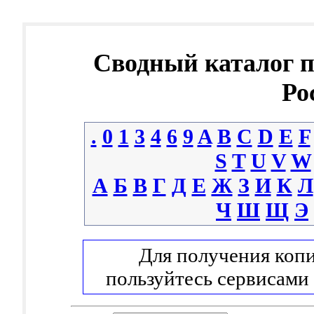
Сводный каталог 
Ро
.
0
1
3
4
6
9
A
B
C
D
E
F
S
T
U
V
W
А
Б
В
Г
Д
Е
Ж
З
И
К
Л
Ч
Ш
Щ
Э
Для получения копи
пользуйтесь сервисами