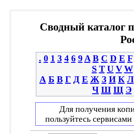
Сводный каталог 
Ро
.
0
1
3
4
6
9
A
B
C
D
E
F
S
T
U
V
W
А
Б
В
Г
Д
Е
Ж
З
И
К
Л
Ч
Ш
Щ
Э
Для получения копи
пользуйтесь сервисами