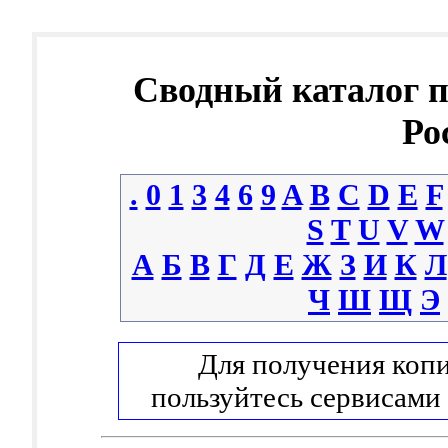
Сводный каталог 
Ро
.
0
1
3
4
6
9
A
B
C
D
E
F
S
T
U
V
W
А
Б
В
Г
Д
Е
Ж
З
И
К
Л
Ч
Ш
Щ
Э
Для получения копи
пользуйтесь сервисами