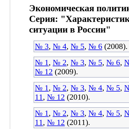
Экономическая политик
Серия: "Характеристик
ситуации в России"
№ 3
,
№ 4
,
№ 5
,
№ 6
(2008).
№ 1
,
№ 2
,
№ 3
,
№ 5
,
№ 6
,
№
№ 12
(2009).
№ 1
,
№ 2
,
№ 3
,
№ 4
,
№ 5
,
№
11
,
№ 12
(2010).
№ 1
,
№ 2
,
№ 3
,
№ 4
,
№ 5
,
№
11
,
№ 12
(2011).