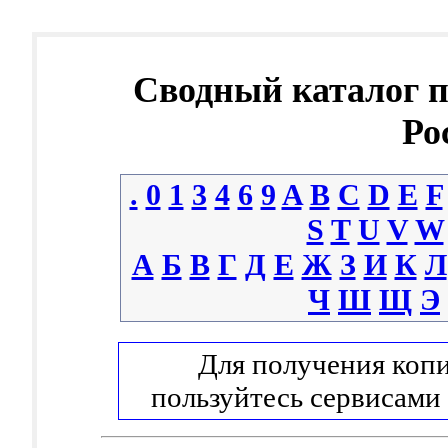
Сводный каталог 
Ро
.
0
1
3
4
6
9
A
B
C
D
E
F
S
T
U
V
W
А
Б
В
Г
Д
Е
Ж
З
И
К
Л
Ч
Ш
Щ
Э
Для получения копи
пользуйтесь сервисами