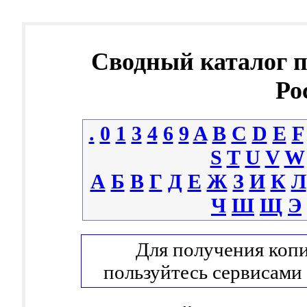
Сводный каталог 
Ро
.
0
1
3
4
6
9
A
B
C
D
E
F
S
T
U
V
W
А
Б
В
Г
Д
Е
Ж
З
И
К
Л
Ч
Ш
Щ
Э
Для получения копи
пользуйтесь сервисами