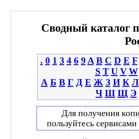
Сводный каталог 
Ро
.
0
1
3
4
6
9
A
B
C
D
E
F
S
T
U
V
W
А
Б
В
Г
Д
Е
Ж
З
И
К
Л
Ч
Ш
Щ
Э
Для получения копи
пользуйтесь сервисами