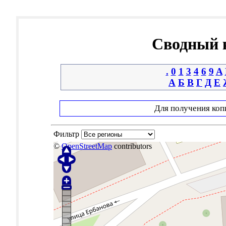
Сводный к
.
0
1
3
4
6
9
A
А
Б
В
Г
Д
Е
Для получения коп
Фильтр
©
OpenStreetMap
contributors