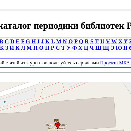
аталог периодики библиотек 
B
C
D
E
F
G
H
I
J
K
L
M
N
O
P
Q
R
S
T
U
V
W
X
Y
Ж
З
И
К
Л
М
Н
О
П
Р
С
Т
У
Ф
Х
Ц
Ч
Ш
Щ
Э
Ю
Я
ий статей из журналов пользуйтесь сервисами
Проекта МБА