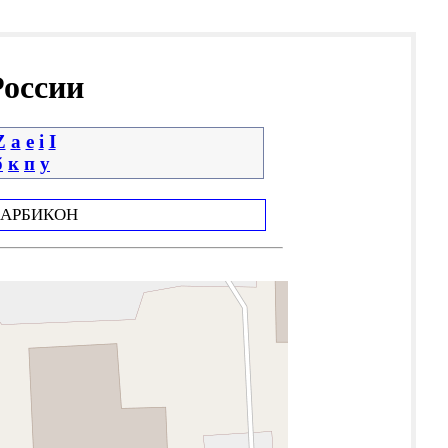
России
Z
a
e
i
І
б
к
п
у
АРБИКОН