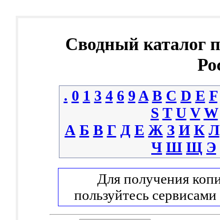
Сводный каталог 
Ро
.
0
1
3
4
6
9
A
B
C
D
E
F
S
T
U
V
W
А
Б
В
Г
Д
Е
Ж
З
И
К
Л
Ч
Ш
Щ
Э
Для получения копи
пользуйтесь сервисами