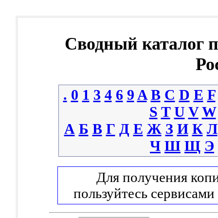
Сводный каталог 
Ро
.
0
1
3
4
6
9
A
B
C
D
E
F
S
T
U
V
W
А
Б
В
Г
Д
Е
Ж
З
И
К
Л
Ч
Ш
Щ
Э
Для получения копи
пользуйтесь сервисами