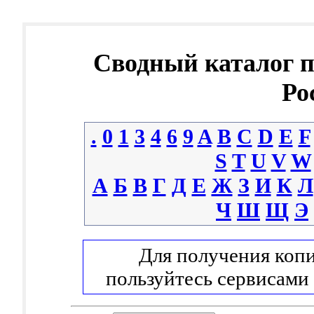
Сводный каталог 
Ро
.
0
1
3
4
6
9
A
B
C
D
E
F
S
T
U
V
W
А
Б
В
Г
Д
Е
Ж
З
И
К
Л
Ч
Ш
Щ
Э
Для получения копи
пользуйтесь сервисами