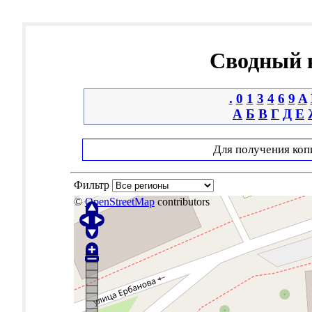
Сводный к
.
0
1
3
4
6
9
A
А
Б
В
Г
Д
Е
Для получения коп
Фильтр
©
OpenStreetMap
contributors