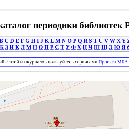
аталог периодики библиотек 
B
C
D
E
F
G
H
I
J
K
L
M
N
O
P
Q
R
S
T
U
V
W
X
Y
Ж
З
И
К
Л
М
Н
О
П
Р
С
Т
У
Ф
Х
Ц
Ч
Ш
Щ
Э
Ю
Я
ий статей из журналов пользуйтесь сервисами
Проекта МБА