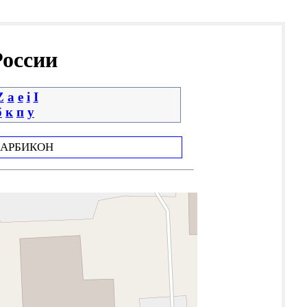
России
Z
a
e
i
І
б
к
п
у
АРБИКОН