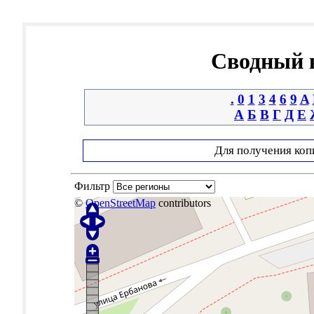
Сводный к
.
0
1
3
4
6
9
A
А
Б
В
Г
Д
Е
Для получения коп
Фильтр
©
OpenStreetMap
contributors