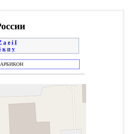
России
Z
a
e
i
І
б
к
п
у
АРБИКОН