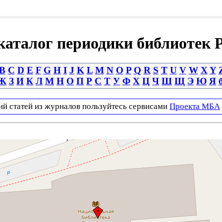
аталог периодики библиотек 
B
C
D
E
F
G
H
I
J
K
L
M
N
O
P
Q
R
S
T
U
V
W
X
Y
Ж
З
И
К
Л
М
Н
О
П
Р
С
Т
У
Ф
Х
Ц
Ч
Ш
Щ
Э
Ю
Я
ий статей из журналов пользуйтесь сервисами
Проекта МБА