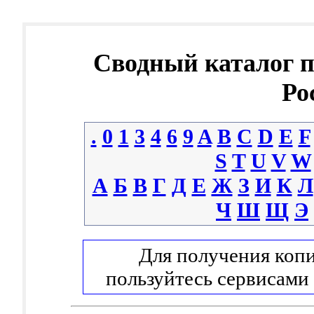
Сводный каталог 
Ро
.
0
1
3
4
6
9
A
B
C
D
E
F
S
T
U
V
W
А
Б
В
Г
Д
Е
Ж
З
И
К
Л
Ч
Ш
Щ
Э
Для получения копи
пользуйтесь сервисами