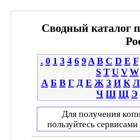
Сводный каталог 
Ро
.
0
1
3
4
6
9
A
B
C
D
E
F
S
T
U
V
W
А
Б
В
Г
Д
Е
Ж
З
И
К
Л
Ч
Ш
Щ
Э
Для получения копи
пользуйтесь сервисами