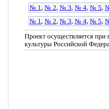
№ 1
,
№ 2
,
№ 3
,
№ 4
,
№ 5
,
№
№ 1
,
№ 2
,
№ 3
,
№ 4
,
№ 5
,
№
Проект осуществляется при
культуры Российской Федер