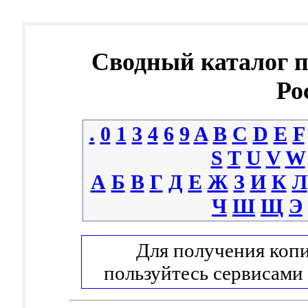
Сводный каталог 
Ро
.
0
1
3
4
6
9
A
B
C
D
E
F
S
T
U
V
W
А
Б
В
Г
Д
Е
Ж
З
И
К
Л
Ч
Ш
Щ
Э
Для получения копи
пользуйтесь сервисами