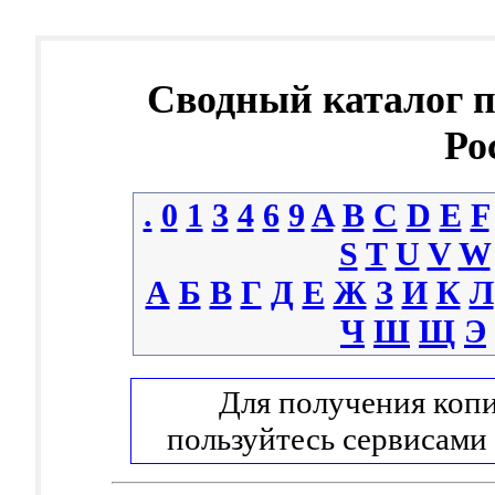
Сводный каталог 
Ро
.
0
1
3
4
6
9
A
B
C
D
E
F
S
T
U
V
W
А
Б
В
Г
Д
Е
Ж
З
И
К
Л
Ч
Ш
Щ
Э
Для получения копи
пользуйтесь сервисами