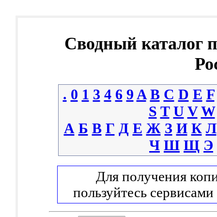
Сводный каталог 
Ро
.
0
1
3
4
6
9
A
B
C
D
E
F
S
T
U
V
W
А
Б
В
Г
Д
Е
Ж
З
И
К
Л
Ч
Ш
Щ
Э
Для получения копи
пользуйтесь сервисами