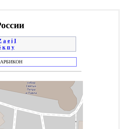
России
Z
a
e
i
І
б
к
п
у
АРБИКОН