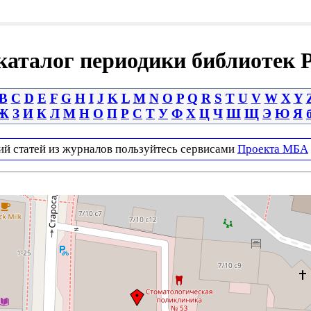
аталог периодики библиотек 
B
C
D
E
F
G
H
I
J
K
L
M
N
O
P
Q
R
S
T
U
V
W
X
Y
Ж
З
И
К
Л
М
Н
О
П
Р
С
Т
У
Ф
Х
Ц
Ч
Ш
Щ
Э
Ю
Я
ий статей из журналов пользуйтесь сервисами
Проекта МБА