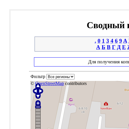
Сводный к
.
0
1
3
4
6
9
A
А
Б
В
Г
Д
Е
Для получения коп
Фильтр
©
OpenStreetMap
contributors