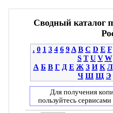
Сводный каталог 
Ро
.
0
1
3
4
6
9
A
B
C
D
E
F
S
T
U
V
W
А
Б
В
Г
Д
Е
Ж
З
И
К
Л
Ч
Ш
Щ
Э
Для получения копи
пользуйтесь сервисами