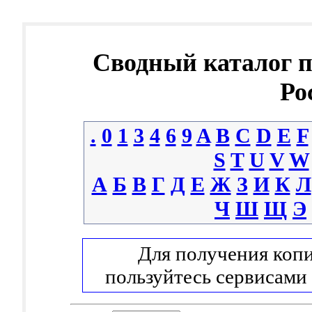
Сводный каталог 
Ро
.
0
1
3
4
6
9
A
B
C
D
E
F
S
T
U
V
W
А
Б
В
Г
Д
Е
Ж
З
И
К
Л
Ч
Ш
Щ
Э
Для получения копи
пользуйтесь сервисами