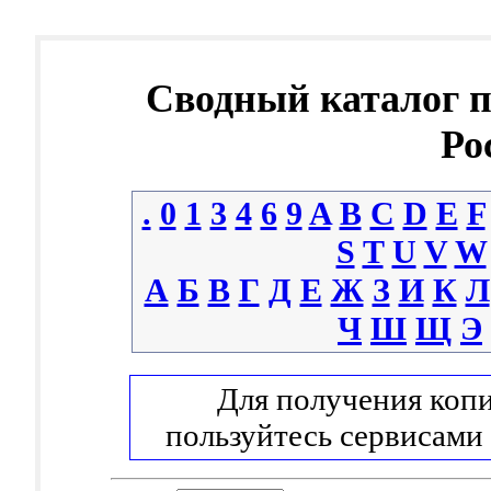
Сводный каталог 
Ро
.
0
1
3
4
6
9
A
B
C
D
E
F
S
T
U
V
W
А
Б
В
Г
Д
Е
Ж
З
И
К
Л
Ч
Ш
Щ
Э
Для получения копи
пользуйтесь сервисами