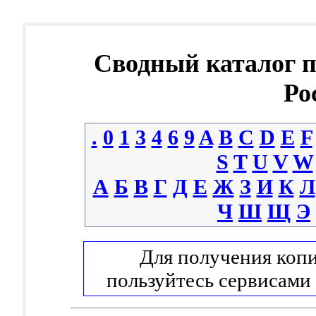
Сводный каталог 
Ро
.
0
1
3
4
6
9
A
B
C
D
E
F
S
T
U
V
W
А
Б
В
Г
Д
Е
Ж
З
И
К
Л
Ч
Ш
Щ
Э
Для получения копи
пользуйтесь сервисами