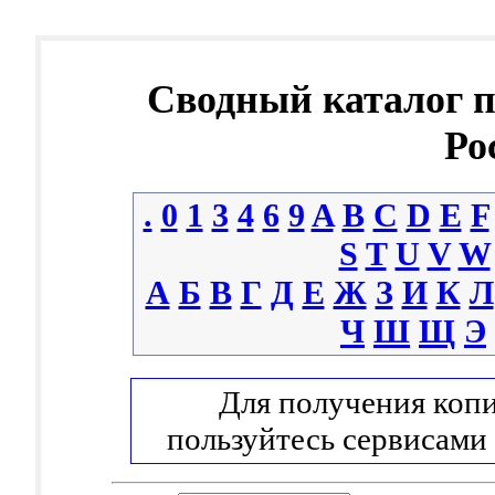
Сводный каталог 
Ро
.
0
1
3
4
6
9
A
B
C
D
E
F
S
T
U
V
W
А
Б
В
Г
Д
Е
Ж
З
И
К
Л
Ч
Ш
Щ
Э
Для получения копи
пользуйтесь сервисами