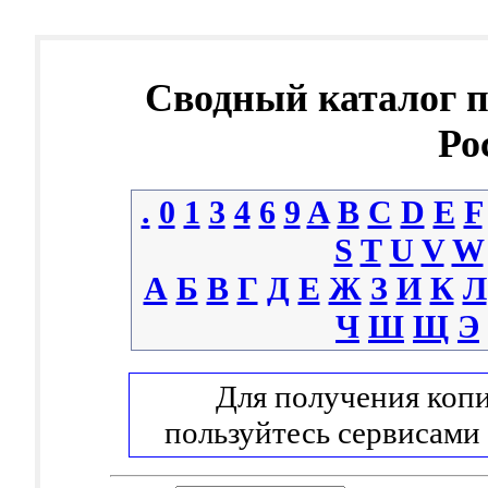
Сводный каталог 
Ро
.
0
1
3
4
6
9
A
B
C
D
E
F
S
T
U
V
W
А
Б
В
Г
Д
Е
Ж
З
И
К
Л
Ч
Ш
Щ
Э
Для получения копи
пользуйтесь сервисами