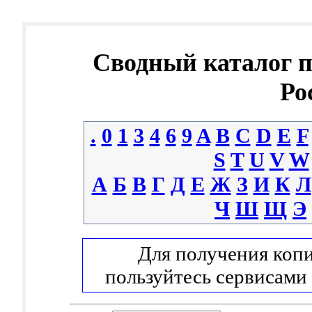
Сводный каталог 
Ро
.
0
1
3
4
6
9
A
B
C
D
E
F
S
T
U
V
W
А
Б
В
Г
Д
Е
Ж
З
И
К
Л
Ч
Ш
Щ
Э
Для получения копи
пользуйтесь сервисами