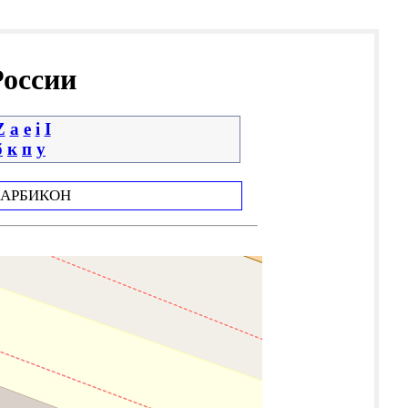
России
Z
a
e
i
І
б
к
п
у
АРБИКОН