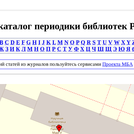
аталог периодики библиотек 
B
C
D
E
F
G
H
I
J
K
L
M
N
O
P
Q
R
S
T
U
V
W
X
Y
Ж
З
И
К
Л
М
Н
О
П
Р
С
Т
У
Ф
Х
Ц
Ч
Ш
Щ
Э
Ю
Я
ий статей из журналов пользуйтесь сервисами
Проекта МБА