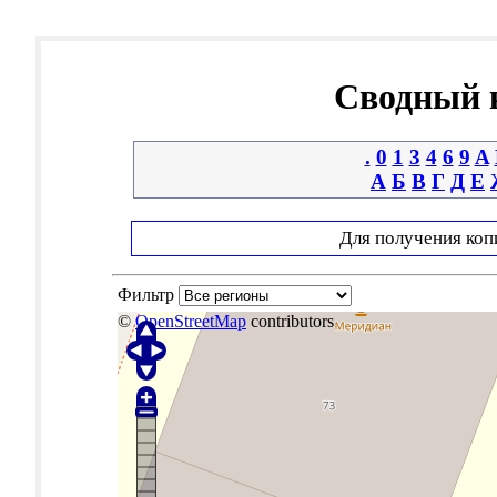
Сводный к
.
0
1
3
4
6
9
A
А
Б
В
Г
Д
Е
Для получения коп
Фильтр
©
OpenStreetMap
contributors