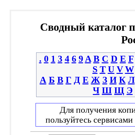
Сводный каталог 
Ро
.
0
1
3
4
6
9
A
B
C
D
E
F
S
T
U
V
W
А
Б
В
Г
Д
Е
Ж
З
И
К
Л
Ч
Ш
Щ
Э
Для получения копи
пользуйтесь сервисами