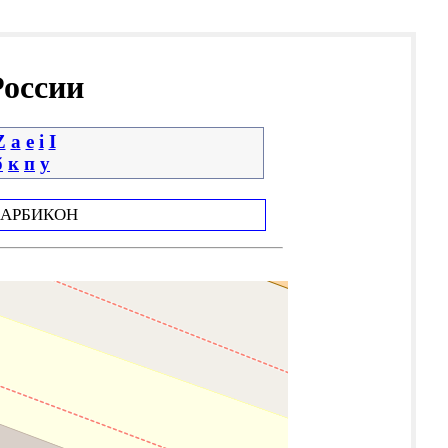
России
Z
a
e
i
І
б
к
п
у
АРБИКОН