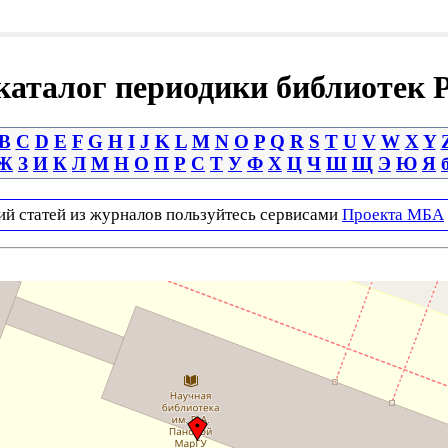
аталог периодики библиотек 
B
C
D
E
F
G
H
I
J
K
L
M
N
O
P
Q
R
S
T
U
V
W
X
Y
Ж
З
И
К
Л
М
Н
О
П
Р
С
Т
У
Ф
Х
Ц
Ч
Ш
Щ
Э
Ю
Я
ий статей из журналов пользуйтесь сервисами
Проекта МБА