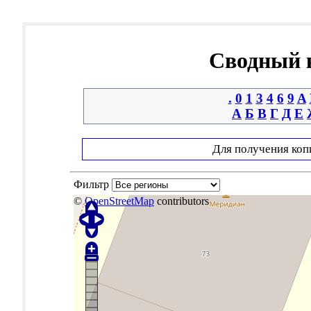
Сводный к
.
0
1
3
4
6
9
A
А
Б
В
Г
Д
Е
Для получения коп
Фильтр
©
OpenStreetMap
contributors