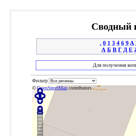
Сводный к
.
0
1
3
4
6
9
A
А
Б
В
Г
Д
Е
Для получения коп
Фильтр
©
OpenStreetMap
contributors