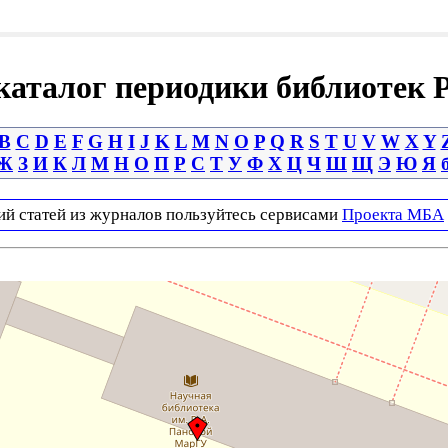
аталог периодики библиотек 
B
C
D
E
F
G
H
I
J
K
L
M
N
O
P
Q
R
S
T
U
V
W
X
Y
Ж
З
И
К
Л
М
Н
О
П
Р
С
Т
У
Ф
Х
Ц
Ч
Ш
Щ
Э
Ю
Я
ий статей из журналов пользуйтесь сервисами
Проекта МБА