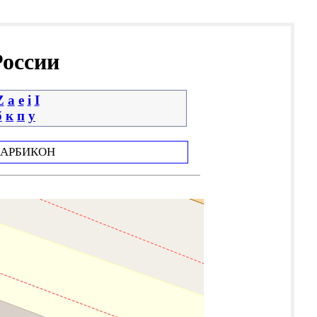
России
Z
a
e
i
І
б
к
п
у
АРБИКОН