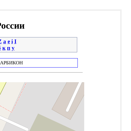
России
Z
a
e
i
І
б
к
п
у
АРБИКОН