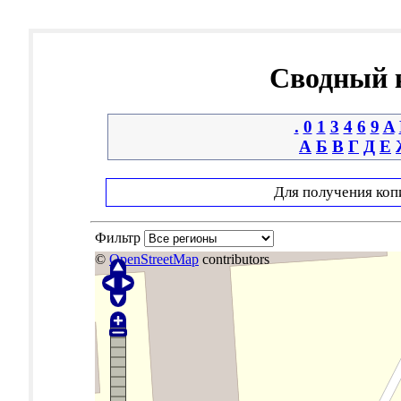
Сводный к
.
0
1
3
4
6
9
A
А
Б
В
Г
Д
Е
Для получения коп
Фильтр
©
OpenStreetMap
contributors