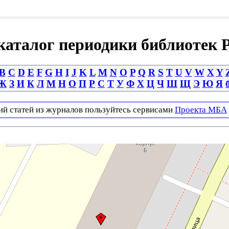
аталог периодики библиотек 
B
C
D
E
F
G
H
I
J
K
L
M
N
O
P
Q
R
S
T
U
V
W
X
Y
Ж
З
И
К
Л
М
Н
О
П
Р
С
Т
У
Ф
Х
Ц
Ч
Ш
Щ
Э
Ю
Я
ий статей из журналов пользуйтесь сервисами
Проекта МБА