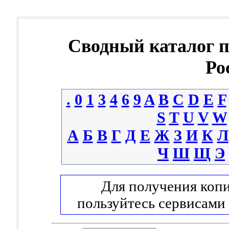
Сводный каталог 
Ро
.
0
1
3
4
6
9
A
B
C
D
E
F
S
T
U
V
W
А
Б
В
Г
Д
Е
Ж
З
И
К
Л
Ч
Ш
Щ
Э
Для получения копи
пользуйтесь сервисами