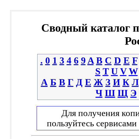
Сводный каталог 
Ро
.
0
1
3
4
6
9
A
B
C
D
E
F
S
T
U
V
W
А
Б
В
Г
Д
Е
Ж
З
И
К
Л
Ч
Ш
Щ
Э
Для получения копи
пользуйтесь сервисами