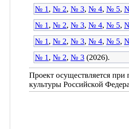
№ 1
,
№ 2
,
№ 3
,
№ 4
,
№ 5
,
№
№ 1
,
№ 2
,
№ 3
,
№ 4
,
№ 5
,
№
№ 1
,
№ 2
,
№ 3
,
№ 4
,
№ 5
,
№
№ 1
,
№ 2
,
№ 3
(2026).
Проект осуществляется при
культуры Российской Федер