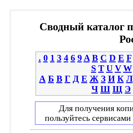
Сводный каталог 
Ро
.
0
1
3
4
6
9
A
B
C
D
E
F
S
T
U
V
W
А
Б
В
Г
Д
Е
Ж
З
И
К
Л
Ч
Ш
Щ
Э
Для получения копи
пользуйтесь сервисами