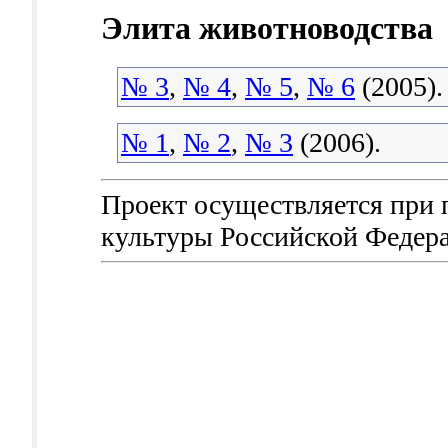
Элита животноводства
№ 3
,
№ 4
,
№ 5
,
№ 6
(2005).
№ 1
,
№ 2
,
№ 3
(2006).
Проект осуществляется при
культуры Российской Федер