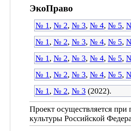
ЭкоПраво
№ 1
,
№ 2
,
№ 3
,
№ 4
,
№ 5
,
№
№ 1
,
№ 2
,
№ 3
,
№ 4
,
№ 5
,
№
№ 1
,
№ 2
,
№ 3
,
№ 4
,
№ 5
,
№
№ 1
,
№ 2
,
№ 3
,
№ 4
,
№ 5
,
№
№ 1
,
№ 2
,
№ 3
(2022).
Проект осуществляется при
культуры Российской Федер