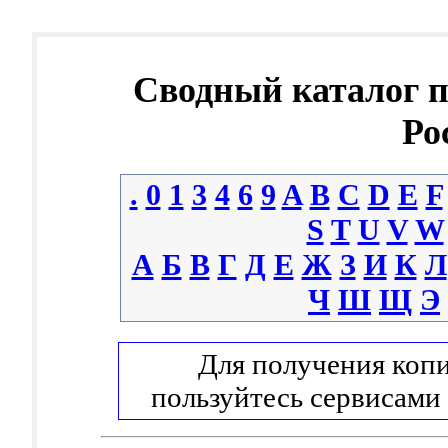
Сводный каталог 
Ро
.
0
1
3
4
6
9
A
B
C
D
E
F
S
T
U
V
W
А
Б
В
Г
Д
Е
Ж
З
И
К
Л
Ч
Ш
Щ
Э
Для получения копи
пользуйтесь сервисами