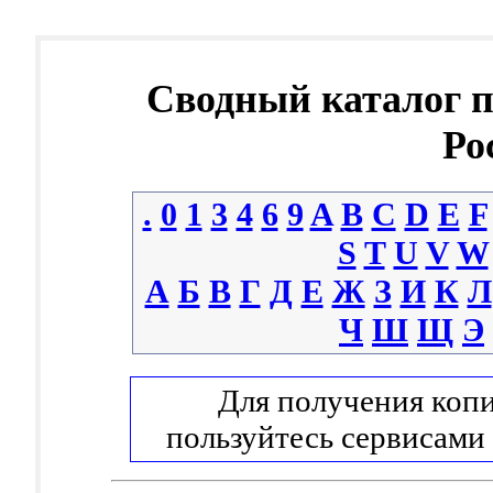
Сводный каталог 
Ро
.
0
1
3
4
6
9
A
B
C
D
E
F
S
T
U
V
W
А
Б
В
Г
Д
Е
Ж
З
И
К
Л
Ч
Ш
Щ
Э
Для получения копи
пользуйтесь сервисами