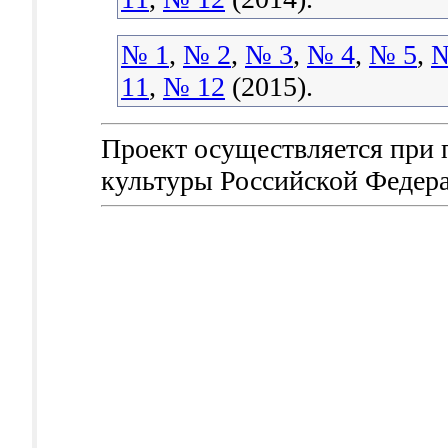
№ 1
,
№ 2
,
№ 3
,
№ 4
,
№ 5
,
№
11
,
№ 12
(2015).
Проект осуществляется при
культуры Российской Федер