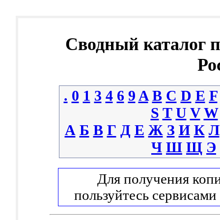
Сводный каталог 
Ро
.
0
1
3
4
6
9
A
B
C
D
E
F
S
T
U
V
W
А
Б
В
Г
Д
Е
Ж
З
И
К
Л
Ч
Ш
Щ
Э
Для получения копи
пользуйтесь сервисами