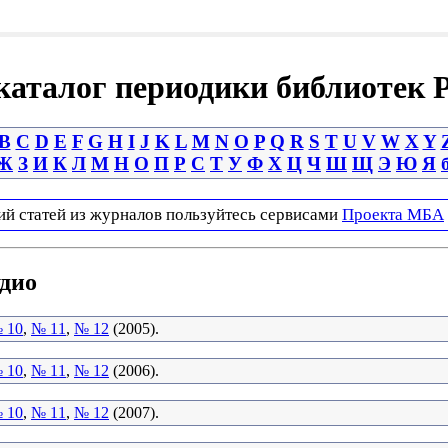
аталог периодики библиотек 
B
C
D
E
F
G
H
I
J
K
L
M
N
O
P
Q
R
S
T
U
V
W
X
Y
Ж
З
И
К
Л
М
Н
О
П
Р
С
Т
У
Ф
Х
Ц
Ч
Ш
Щ
Э
Ю
Я
ий статей из журналов пользуйтесь сервисами
Проекта МБА
удио
 10
,
№ 11
,
№ 12
(2005).
 10
,
№ 11
,
№ 12
(2006).
 10
,
№ 11
,
№ 12
(2007).