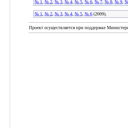
№ 1
,
№ 2
,
№ 3
,
№ 4
,
№ 5
,
№ 6
,
№ 7
,
№ 8
,
№ 9
,
№
№ 1
,
№ 2
,
№ 3
,
№ 4
,
№ 5
,
№ 6
(2009).
Проект осуществляется при поддержке Министер