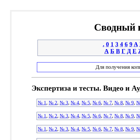
Сводный к
.
0
1
3
4
6
9
A
А
Б
В
Г
Д
Е
Для получения коп
Экспертиза и тесты. Видео и А
№ 1
,
№ 2
,
№ 3
,
№ 4
,
№ 5
,
№ 6
,
№ 7
,
№ 8
,
№ 9
,
№
№ 1
,
№ 2
,
№ 3
,
№ 4
,
№ 5
,
№ 6
,
№ 7
,
№ 8
,
№ 9
,
№
№ 1
,
№ 2
,
№ 3
,
№ 4
,
№ 5
,
№ 6
,
№ 7
,
№ 8
,
№ 9
,
№