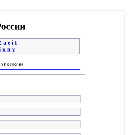
России
Z
a
e
i
І
б
к
п
у
АРБИКОН