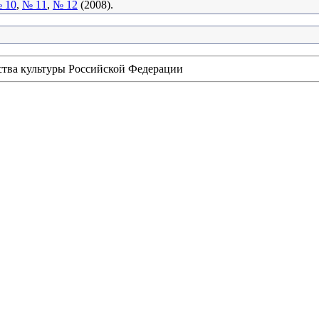
 10
,
№ 11
,
№ 12
(2008).
ства культуры Российской Федерации