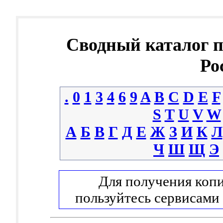
Сводный каталог 
Ро
.
0
1
3
4
6
9
A
B
C
D
E
F
S
T
U
V
W
А
Б
В
Г
Д
Е
Ж
З
И
К
Л
Ч
Ш
Щ
Э
Для получения копи
пользуйтесь сервисами