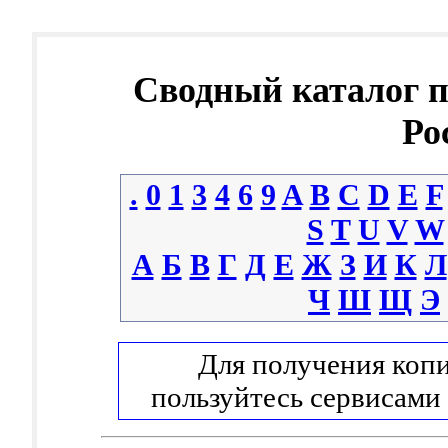
Сводный каталог 
Ро
.
0
1
3
4
6
9
A
B
C
D
E
F
S
T
U
V
W
А
Б
В
Г
Д
Е
Ж
З
И
К
Л
Ч
Ш
Щ
Э
Для получения копи
пользуйтесь сервисами