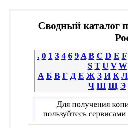
Сводный каталог 
Ро
.
0
1
3
4
6
9
A
B
C
D
E
F
S
T
U
V
W
А
Б
В
Г
Д
Е
Ж
З
И
К
Л
Ч
Ш
Щ
Э
Для получения копи
пользуйтесь сервисами