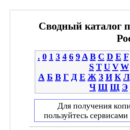
Сводный каталог 
Ро
.
0
1
3
4
6
9
A
B
C
D
E
F
S
T
U
V
W
А
Б
В
Г
Д
Е
Ж
З
И
К
Л
Ч
Ш
Щ
Э
Для получения копи
пользуйтесь сервисами