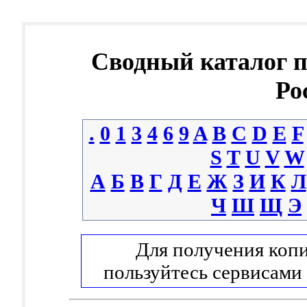
Сводный каталог 
Ро
.
0
1
3
4
6
9
A
B
C
D
E
F
S
T
U
V
W
А
Б
В
Г
Д
Е
Ж
З
И
К
Л
Ч
Ш
Щ
Э
Для получения копи
пользуйтесь сервисами