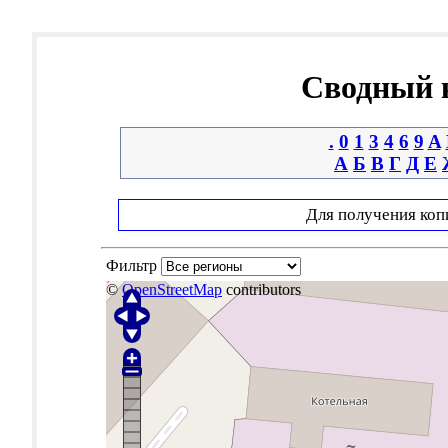
Сводный к
.
0
1
3
4
6
9
A
А
Б
В
Г
Д
Е
Для получения коп
Фильтр
©
OpenStreetMap
contributors