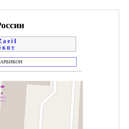
России
Z
a
e
i
І
б
к
п
у
АРБИКОН