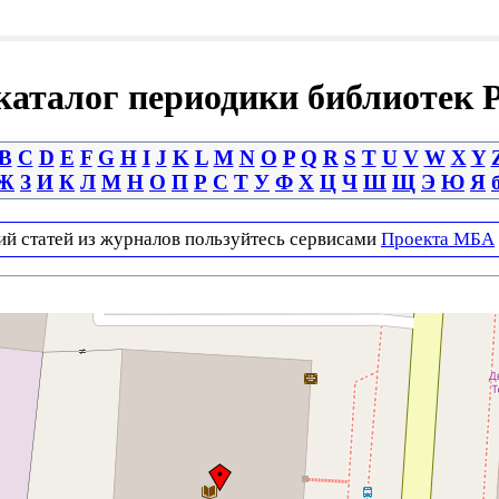
аталог периодики библиотек 
B
C
D
E
F
G
H
I
J
K
L
M
N
O
P
Q
R
S
T
U
V
W
X
Y
Ж
З
И
К
Л
М
Н
О
П
Р
С
Т
У
Ф
Х
Ц
Ч
Ш
Щ
Э
Ю
Я
ий статей из журналов пользуйтесь сервисами
Проекта МБА