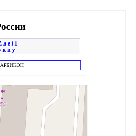
России
Z
a
e
i
І
б
к
п
у
АРБИКОН