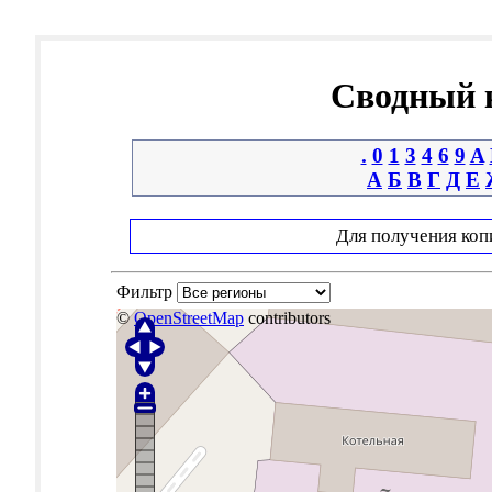
Сводный к
.
0
1
3
4
6
9
A
А
Б
В
Г
Д
Е
Для получения коп
Фильтр
©
OpenStreetMap
contributors