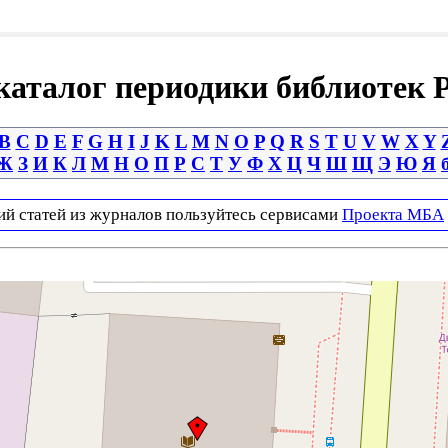
аталог периодики библиотек 
B
C
D
E
F
G
H
I
J
K
L
M
N
O
P
Q
R
S
T
U
V
W
X
Y
Ж
З
И
К
Л
М
Н
О
П
Р
С
Т
У
Ф
Х
Ц
Ч
Ш
Щ
Э
Ю
Я
ий статей из журналов пользуйтесь сервисами
Проекта МБА