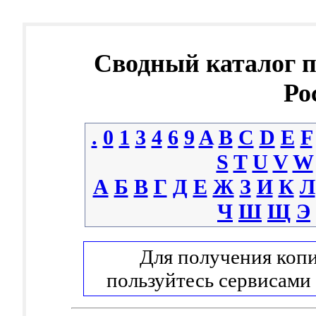
Сводный каталог 
Ро
.
0
1
3
4
6
9
A
B
C
D
E
F
S
T
U
V
W
А
Б
В
Г
Д
Е
Ж
З
И
К
Л
Ч
Ш
Щ
Э
Для получения копи
пользуйтесь сервисами