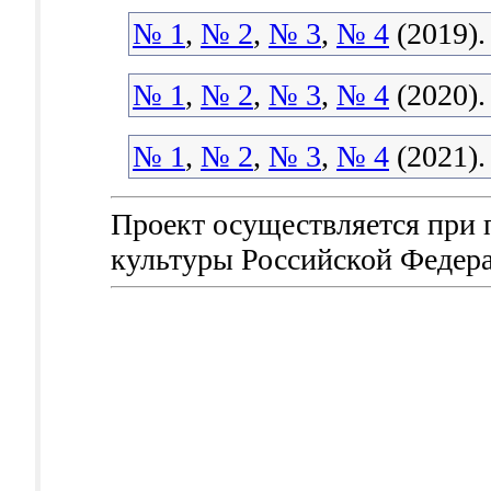
№ 1
,
№ 2
,
№ 3
,
№ 4
(2019).
№ 1
,
№ 2
,
№ 3
,
№ 4
(2020).
№ 1
,
№ 2
,
№ 3
,
№ 4
(2021).
Проект осуществляется при
культуры Российской Федер