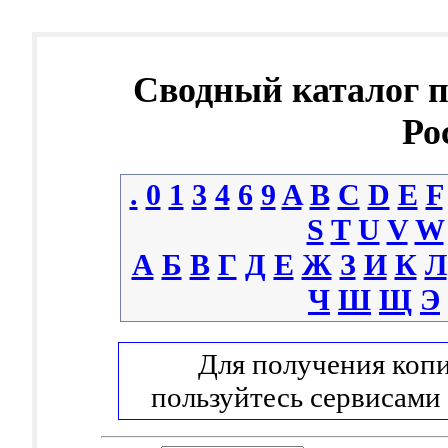
Сводный каталог 
Ро
.
0
1
3
4
6
9
A
B
C
D
E
F
S
T
U
V
W
А
Б
В
Г
Д
Е
Ж
З
И
К
Л
Ч
Ш
Щ
Э
Для получения копи
пользуйтесь сервисами