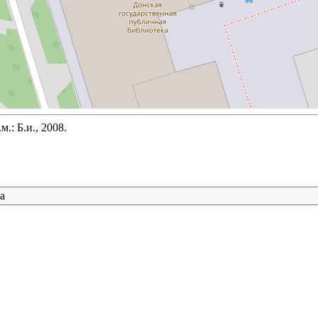
.: Б.и., 2008.
а