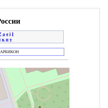
России
Z
a
e
i
І
б
к
п
у
АРБИКОН