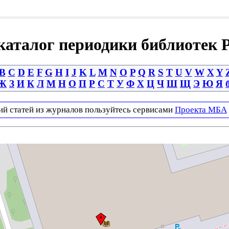
аталог периодики библиотек 
B
C
D
E
F
G
H
I
J
K
L
M
N
O
P
Q
R
S
T
U
V
W
X
Y
Ж
З
И
К
Л
М
Н
О
П
Р
С
Т
У
Ф
Х
Ц
Ч
Ш
Щ
Э
Ю
Я
ий статей из журналов пользуйтесь сервисами
Проекта МБА