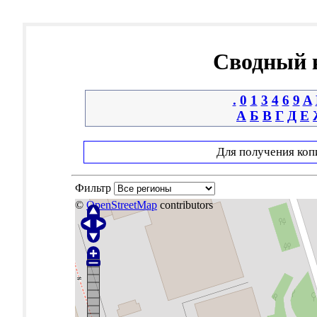
Сводный к
.
0
1
3
4
6
9
A
А
Б
В
Г
Д
Е
Для получения коп
Фильтр
©
OpenStreetMap
contributors